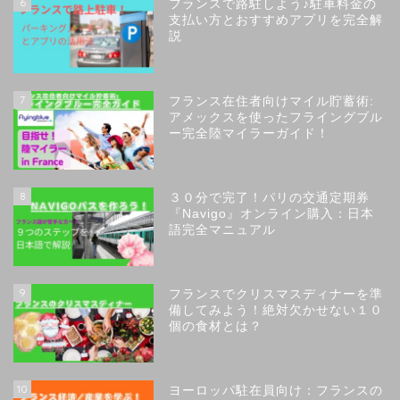
6
フランスで路駐しよう♪駐車料金の
支払い方とおすすめアプリを完全解
説
7
フランス在住者向けマイル貯蓄術:
アメックスを使ったフライングブル
ー完全陸マイラーガイド！
8
３０分で完了！パリの交通定期券
『Navigo』オンライン購入：日本
語完全マニュアル
9
フランスでクリスマスディナーを準
備してみよう！絶対欠かせない１０
個の食材とは？
トップページ
10
ヨーロッパ駐在員向け：フランスの