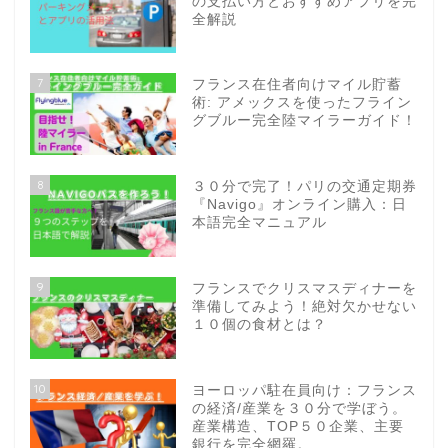
の支払い方とおすすめアプリを完
全解説
7
フランス在住者向けマイル貯蓄
術: アメックスを使ったフライン
グブルー完全陸マイラーガイド！
8
３０分で完了！パリの交通定期券
『Navigo』オンライン購入：日
本語完全マニュアル
9
フランスでクリスマスディナーを
準備してみよう！絶対欠かせない
１０個の食材とは？
10
ヨーロッパ駐在員向け：フランス
の経済/産業を３０分で学ぼう。
産業構造、TOP５０企業、主要
銀行を完全網羅。