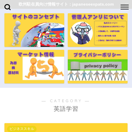
欧州駐在員向け情報サイト：japaneseexpats.com
― CATEGORY ―
英語学習
ビジネススキル