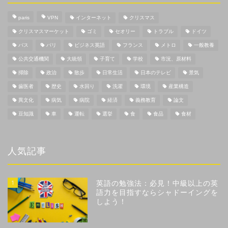
paris
VPN
インターネット
クリスマス
クリスマスマーケット
ゴミ
セオリー
トラブル
ドイツ
バス
パリ
ビジネス英語
フランス
メトロ
一般教養
公共交通機関
大統領
子育て
学校
市況、原材料
掃除
政治
散歩
日常生活
日本のテレビ
景気
歯医者
歴史
水回り
洗濯
環境
産業構造
異文化
病気
病院
経済
義務教育
論文
豆知識
車
運転
選挙
食
食品
食材
人気記事
1
英語の勉強法：必見！中級以上の英
語力を目指すならシャドーイングを
しよう！