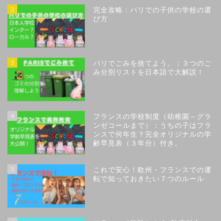
2
完全攻略：パリでの子供の学校の選
び方
3
パリでごみを捨てよう。：３つのご
み分別リストを日本語で大解説！
4
フランスの学校制度（幼稚園～グラ
ンゼコールまで）：うちの子はフラ
ンスで何年生？完全オリジナルの学
齢早見表（３年分）付き。
5
これで安心！欧州・フランスでの運
転で知っておきたい７つのルール