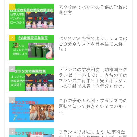
2
完全攻略：パリでの子供の学校の
選び方
3
パリでごみを捨てよう。：３つの
ごみ分別リストを日本語で大解
説！
4
フランスの学校制度（幼稚園～グ
ランゼコールまで）：うちの子は
フランスで何年生？完全オリジナ
ルの学齢早見表（３年分）付き。
5
これで安心！欧州・フランスでの
運転で知っておきたい７つのルー
ル
6
フランスで路駐しよう♪駐車料金