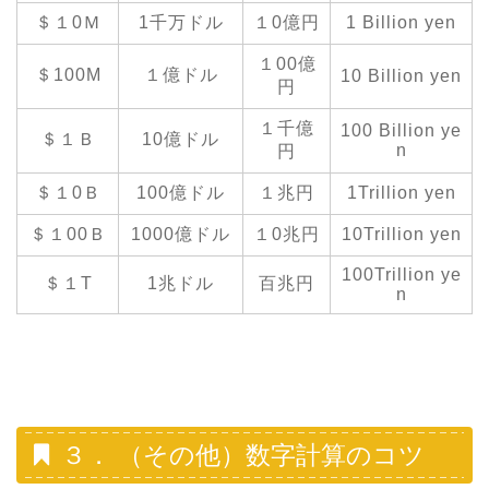
＄１0Ｍ
1千万ドル
１0億円
1 Billion yen
１00億
＄100M
１億ドル
10 Billion yen
円
１千億
100 Billion ye
＄１Ｂ
10億ドル
n
円
＄１0Ｂ
100億ドル
１兆円
1Trillion yen
＄１00Ｂ
1000億ドル
１0兆円
10Trillion yen
100Trillion ye
＄１T
1兆ドル
百兆円
n
３． （その他）数字計算のコツ