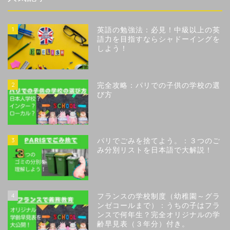
1
英語の勉強法：必見！中級以上の英
語力を目指すならシャドーイングを
しよう！
2
完全攻略：パリでの子供の学校の選
び方
3
パリでごみを捨てよう。：３つのご
み分別リストを日本語で大解説！
4
フランスの学校制度（幼稚園～グラ
ンゼコールまで）：うちの子はフラ
ンスで何年生？完全オリジナルの学
齢早見表（３年分）付き。