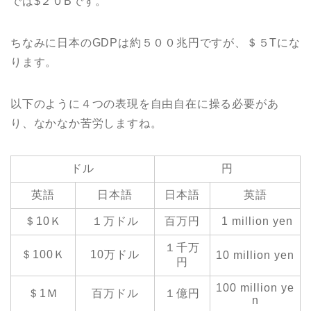
では$２０Bです。
ちなみに日本のGDPは約５００兆円ですが、＄５Tにな
ります。
以下のように４つの表現を自由自在に操る必要があ
り、なかなか苦労しますね。
ドル
円
英語
日本語
日本語
英語
＄10Ｋ
１万ドル
百万円
1 million yen
１千万
＄100Ｋ
10万ドル
10 million yen
円
100 million ye
＄1Ｍ
百万ドル
１億円
n