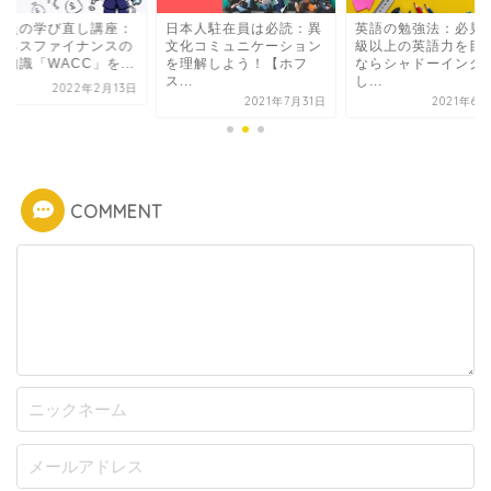
在員の学び直し講座：
日本人駐在員は必読：異
英語の勉強法：必見
ジネスファイナンスの
文化コミュニケーション
級以上の英語力を目
知識「WACC」を...
を理解しよう！【ホフ
ならシャドーイング
ス...
し...
2022年2月13日
2021年7月31日
2021年6
COMMENT