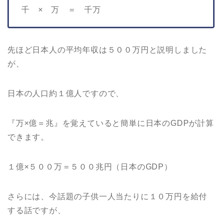
千 × 万 ＝ 千万
先ほど日本人の平均年収は５００万円と説明しました
が、
日本の人口約１億人ですので、
『万×億＝兆』を覚えていると簡単に日本のGDPが計算
できます。
１億×５００万＝５００兆円（日本のGDP）
さらには、今話題の子供一人当たりに１０万円を給付
する話ですが、