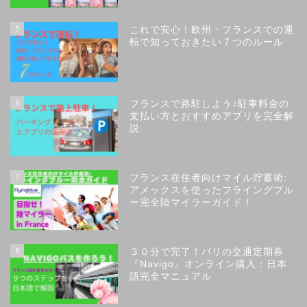
5
これで安心！欧州・フランスでの運
転で知っておきたい７つのルール
6
フランスで路駐しよう♪駐車料金の
支払い方とおすすめアプリを完全解
説
7
フランス在住者向けマイル貯蓄術:
アメックスを使ったフライングブル
ー完全陸マイラーガイド！
8
３０分で完了！パリの交通定期券
『Navigo』オンライン購入：日本
語完全マニュアル