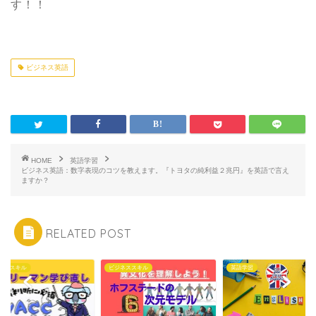
す！！
ビジネス英語
HOME
英語学習
ビジネス英語：数字表現のコツを教えます。『トヨタの純利益２兆円』を英語で言え
ますか？
RELATED POST
ネススキル
ビジネススキル
英語学習