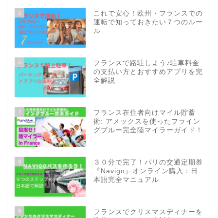
5
これで安心！欧州・フランスでの
運転で知っておきたい７つのルー
ル
6
フランスで路駐しよう♪駐車料金
の支払い方とおすすめアプリを完
全解説
7
フランス在住者向けマイル貯蓄
術: アメックスを使ったフライン
グブルー完全陸マイラーガイド！
8
３０分で完了！パリの交通定期券
『Navigo』オンライン購入：日
本語完全マニュアル
9
フランスでクリスマスディナーを