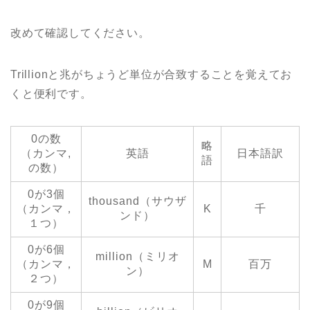
改めて確認してください。
Trillionと兆がちょうど単位が合致することを覚えてお
くと便利です。
0の数
略
（カンマ,
英語
日本語訳
語
の数）
0が3個
thousand（サウザ
（カンマ，
K
千
ンド）
１つ）
0が6個
million（ミリオ
（カンマ，
M
百万
ン）
２つ）
0が9個