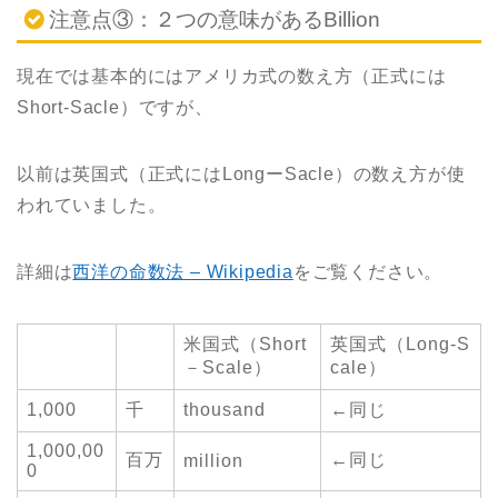
注意点③：２つの意味があるBillion
現在では基本的にはアメリカ式の数え方（正式には
Short-Sacle）ですが、
以前は英国式（正式にはLongーSacle）の数え方が使
われていました。
詳細は
西洋の命数法 – Wikipedia
をご覧ください。
米国式（Short
英国式（Long-S
－Scale）
cale）
1,000
千
thousand
←同じ
1,000,00
百万
←同じ
million
0