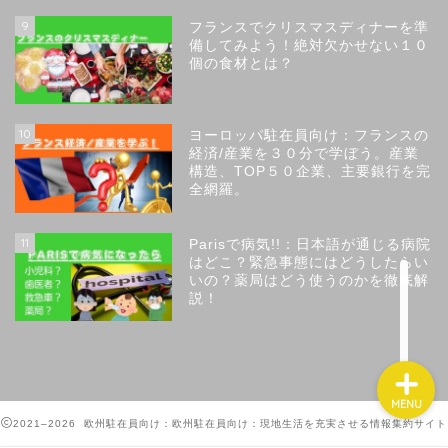
9
フランスでクリスマスディナーを準
備してみよう！絶対欠かせない１０
個の食材とは？
トップページ
10
ヨーロッパ駐在員向け：フランスの
経済/産業を３０分で学ぼう。産業
サイトのコンセプト
構造、TOP５０企業、主要銀行を完
全網羅。
サイト運営者のプロフィー
ル
11
Parisで病気!!：日本語が通じる病院
はどこ？緊急事態にはどうしたらい
いの？薬局はどう使うのかを徹底解
お問い合わせ
説！
MENU
2021–2026 欧州駐在員向け：欧州駐在員向け：現地生活を充実させる情報集約サイト