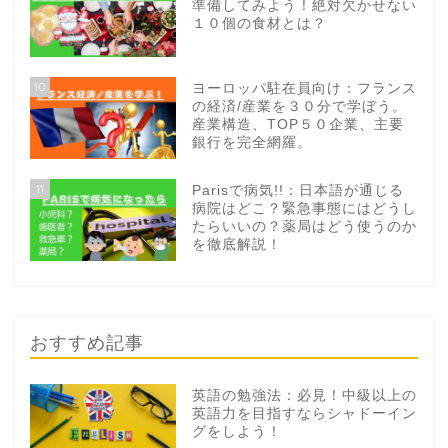
準備してみよう！絶対欠かせない
１０個の食材とは？
10
ヨーロッパ駐在員向け：フランス
の経済/産業を３０分で学ぼう。
産業構造、TOP５０企業、主要
銀行を完全網羅。
11
Parisで病気!!：日本語が通じる
病院はどこ？緊急事態にはどうし
たらいいの？薬局はどう使うのか
を徹底解説！
おすすめ記事
英語の勉強法：必見！中級以上の
英語力を目指すならシャドーイン
グをしよう！