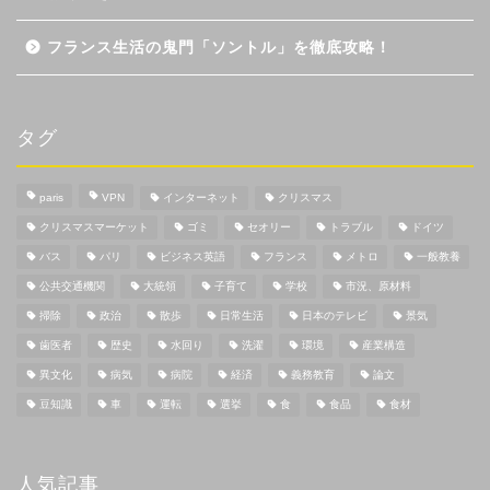
フランス生活の鬼門「ソントル」を徹底攻略！
タグ
paris
VPN
インターネット
クリスマス
クリスマスマーケット
ゴミ
セオリー
トラブル
ドイツ
バス
パリ
ビジネス英語
フランス
メトロ
一般教養
公共交通機関
大統領
子育て
学校
市況、原材料
掃除
政治
散歩
日常生活
日本のテレビ
景気
歯医者
歴史
水回り
洗濯
環境
産業構造
異文化
病気
病院
経済
義務教育
論文
豆知識
車
運転
選挙
食
食品
食材
人気記事