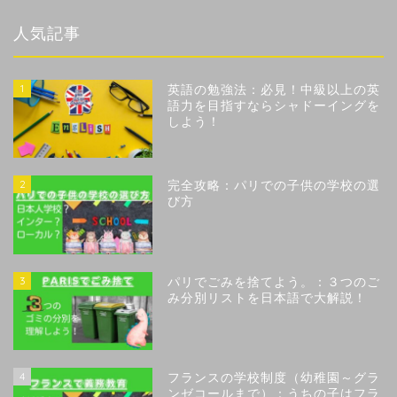
人気記事
1
英語の勉強法：必見！中級以上の英
語力を目指すならシャドーイングを
しよう！
2
完全攻略：パリでの子供の学校の選
び方
3
パリでごみを捨てよう。：３つのご
み分別リストを日本語で大解説！
4
フランスの学校制度（幼稚園～グラ
ンゼコールまで）：うちの子はフラ