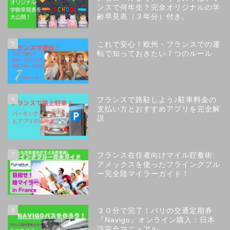
ンスで何年生？完全オリジナルの学
齢早見表（３年分）付き。
5
これで安心！欧州・フランスでの運
転で知っておきたい７つのルール
6
フランスで路駐しよう♪駐車料金の
支払い方とおすすめアプリを完全解
説
7
フランス在住者向けマイル貯蓄術:
アメックスを使ったフライングブル
ー完全陸マイラーガイド！
8
３０分で完了！パリの交通定期券
『Navigo』オンライン購入：日本
語完全マニュアル