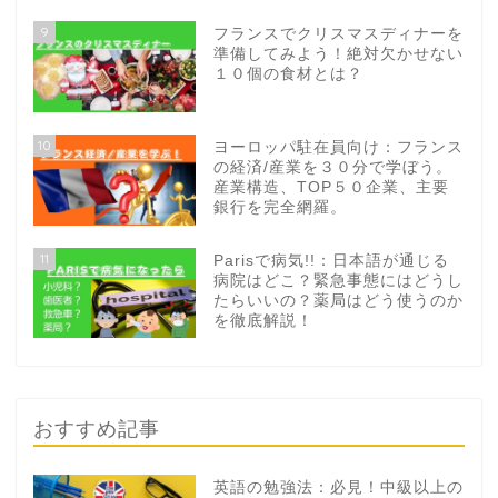
9
フランスでクリスマスディナーを
準備してみよう！絶対欠かせない
１０個の食材とは？
10
ヨーロッパ駐在員向け：フランス
の経済/産業を３０分で学ぼう。
産業構造、TOP５０企業、主要
銀行を完全網羅。
11
Parisで病気!!：日本語が通じる
病院はどこ？緊急事態にはどうし
たらいいの？薬局はどう使うのか
を徹底解説！
おすすめ記事
英語の勉強法：必見！中級以上の