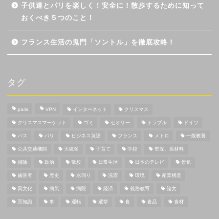
子供達とパリを楽しく！安全に！散歩するために知って
おくべき５つのこと！
フランス生活の鬼門「ソントル」を徹底攻略！
タグ
paris
VPN
インターネット
クリスマス
クリスマスマーケット
ゴミ
セオリー
トラブル
ドイツ
バス
パリ
ビジネス英語
フランス
メトロ
一般教養
公共交通機関
大統領
子育て
学校
市況、原材料
掃除
政治
散歩
日常生活
日本のテレビ
景気
歯医者
歴史
水回り
洗濯
環境
産業構造
異文化
病気
病院
経済
義務教育
論文
豆知識
車
運転
選挙
食
食品
食材