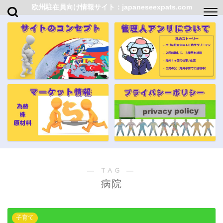
欧州駐在員向け情報サイト：japaneseexpats.com
― TAG ―
病院
子育て