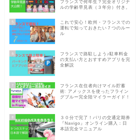
フランスで何年生？完全オリジナ
ルの学齢早見表（３年分）付き。
5
これで安心！欧州・フランスでの
運転で知っておきたい７つのルー
ル
6
フランスで路駐しよう♪駐車料金
の支払い方とおすすめアプリを完
全解説
7
フランス在住者向けマイル貯蓄
術: アメックスを使ったフライン
グブルー完全陸マイラーガイド！
8
３０分で完了！パリの交通定期券
『Navigo』オンライン購入：日
本語完全マニュアル