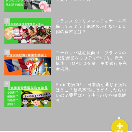
9
フランスでクリスマスディナーを準
備してみよう！絶対欠かせない１０
個の食材とは？
トップページ
10
ヨーロッパ駐在員向け：フランスの
経済/産業を３０分で学ぼう。産業
サイトのコンセプト
構造、TOP５０企業、主要銀行を完
全網羅。
サイト運営者のプロフィー
ル
11
Parisで病気!!：日本語が通じる病院
はどこ？緊急事態にはどうしたらい
いの？薬局はどう使うのかを徹底解
お問い合わせ
説！
MENU