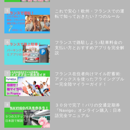
5
これで安心！欧州・フランスでの運
転で知っておきたい７つのルール
6
フランスで路駐しよう♪駐車料金の
支払い方とおすすめアプリを完全解
説
7
フランス在住者向けマイル貯蓄術:
アメックスを使ったフライングブル
ー完全陸マイラーガイド！
8
３０分で完了！パリの交通定期券
『Navigo』オンライン購入：日本
語完全マニュアル