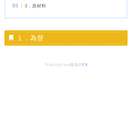
3．原材料
１．為替
TradingView提供の
FX