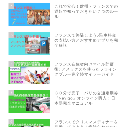
5
これで安心！欧州・フランスでの
運転で知っておきたい７つのルー
ル
6
フランスで路駐しよう♪駐車料金
の支払い方とおすすめアプリを完
全解説
7
フランス在住者向けマイル貯蓄
術: アメックスを使ったフライン
グブルー完全陸マイラーガイド！
8
３０分で完了！パリの交通定期券
『Navigo』オンライン購入：日
本語完全マニュアル
9
フランスでクリスマスディナーを