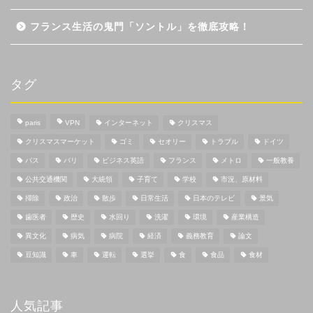
フランス生活の鬼門「ソントル」を徹底攻略！
タグ
paris
VPN
インターネット
クリスマス
クリスマスマーケット
ゴミ
セオリー
トラブル
ドイツ
バス
パリ
ビジネス英語
フランス
メトロ
一般教養
公共交通機関
大統領
子育て
学校
市況、原材料
掃除
政治
散歩
日常生活
日本のテレビ
景気
歯医者
歴史
水回り
洗濯
環境
産業構造
異文化
病気
病院
経済
義務教育
論文
豆知識
車
運転
選挙
食
食品
食材
人気記事