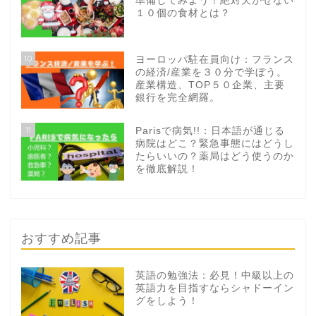
準備してみよう！絶対欠かせない
１０個の食材とは？
10
ヨーロッパ駐在員向け：フランス
の経済/産業を３０分で学ぼう。
産業構造、TOP５０企業、主要
銀行を完全網羅。
11
Parisで病気!!：日本語が通じる
病院はどこ？緊急事態にはどうし
たらいいの？薬局はどう使うのか
を徹底解説！
おすすめ記事
英語の勉強法：必見！中級以上の
英語力を目指すならシャドーイン
グをしよう！