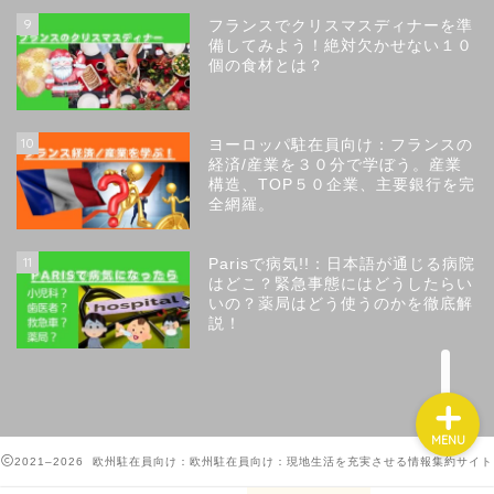
9
フランスでクリスマスディナーを準
備してみよう！絶対欠かせない１０
個の食材とは？
トップページ
10
ヨーロッパ駐在員向け：フランスの
経済/産業を３０分で学ぼう。産業
サイトのコンセプト
構造、TOP５０企業、主要銀行を完
全網羅。
サイト運営者のプロフィー
ル
11
Parisで病気!!：日本語が通じる病院
はどこ？緊急事態にはどうしたらい
いの？薬局はどう使うのかを徹底解
お問い合わせ
説！
MENU
2021–2026 欧州駐在員向け：欧州駐在員向け：現地生活を充実させる情報集約サイト