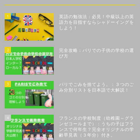
1
英語の勉強法：必見！中級以上の英
語力を目指すならシャドーイングを
しよう！
2
完全攻略：パリでの子供の学校の選
び方
3
パリでごみを捨てよう。：３つのご
み分別リストを日本語で大解説！
4
フランスの学校制度（幼稚園～グラ
ンゼコールまで）：うちの子はフラ
ンスで何年生？完全オリジナルの学
齢早見表（３年分）付き。